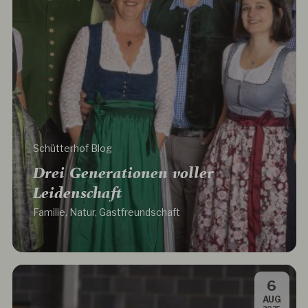
Schütterhof Blog
Drei Generationen voller
Leidenschaft
Familie, Natur, Gastfreundschaft
6
.
AUG