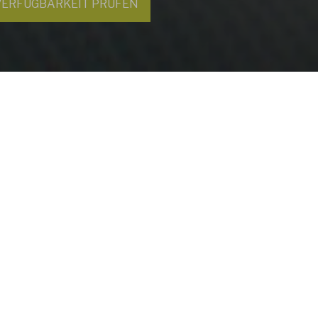
prüfen
uchen
g.
nte Auszeit in den wunderschönen Alpen.