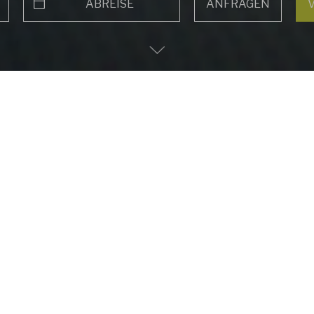
Anreise
Abreise
Zum
Hauptinhalt
scrollen
 Alpen online b
t Ihren Traumurlaub im 4* Hotel Schütterhof in Schladmin
 Zimmern und Suiten und sichern Sie sich Ihre wohlverdie
m schnell und einfach Ihren perfekten Urlaub zu planen.