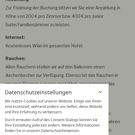
Zur Fixierung der Buchung bitten wir Sie eine Anzahlung in
Höhe von 200 € pro Zimmer bzw. 400 € pro Junior
Suite/Familienzimmer zu leisten.
Internet:
Kostenloses Wlan im gesamten Hotel.
Rauchen:
Allen Rauchern stellen wir auf den Balkonen einen
Aschenbecher zur Verfügung. Ebenso ist das Rauchen in
unserer Zigarren-Lounge gestattet, ansonsten ist das
Datenschutzeinstellungen
gesamte Hotel rauchfrei.
Wir nutzen Cookies auf unserer Website. Einige von ihnen
Regeln - Wellness
sind essenziell, während andere uns helfen, diese Website
und Ihre Erfahrung zu verbessern.
Der Relax & Vital Spa (-1 Stock: Infinity-Pool, -2 Stock:
Durch erneuten Aufruf des Consent-Dialogs können Sie
Panoramasaunen, Warmwasserpool) ist erst ab 16 Jahren
Ihre Einstellung jederzeit ändern. Weitere Informationen
zugänglich. Bademäntel und Badepantoffeln für Ihren
finden Sie in unseren Datenschutzhinweisen.