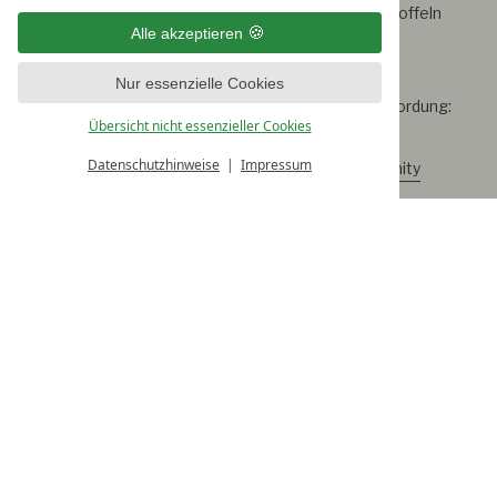
Aufenthalt liegen für Sie im Zimmer bereit. Die Pantoffeln
Alle akzeptieren
können Sie gerne mit nach Hause nehmen.
Nur essenzielle Cookies
Details finden Sie in der jeweiligen Bade- und Saunaordung:
Übersicht nicht essenzieller Cookies
Datenschutzhinweise
Impressum
Relax & Vital Spa:
Saunaordung
,
Badeordnung Infinity
Pool
,
Badeordnung Sauna Pools
Family-Bereich:
Saunaordnung
,
Badeordnung
An- und Abreise:
Am Anreisetag sind die Zimmer ab 15.00 Uhr für Sie
bezugsfertig. Am Abreisetag bitten wir, die Zimmer bis 10.30
Uhr freizugeben. Am Abreisetag dürfen Sie den Schütterhof
Spa gerne noch bis 17:00 Uhr nutzen. Das Nachmittagsbuffet
ist am Abreisetag inklusive. Gepäckraum &
Umkleidemöglichkeiten stehen zur Verfügung.