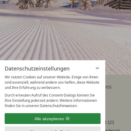
Datenschutzeinstellungen
Wir nutzen Cookies auf unserer Website. Einige von ihnen
sind essenziell, während andere uns helfen, diese Website
Geografische und interaktive Karten des
und Ihre Erfahrung zu verbessern.
Skigebiets Planai-Hochwurzen
Durch erneuten Aufruf des Consent-Dialogs können Sie
Das 5* Ski-Gebiet
Ihre Einstellung jederzeit ändern. Weitere Informationen
finden Sie in unseren Datenschutzhinweisen.
Die Pisten der Planai bilden mit denen der Berge
Alle akzeptieren
Hochwurzen, Hauser Kaibling und Reiteralm die mit 123
Pistenkilometern der 4-Berge-Skischaukel, die wiederum