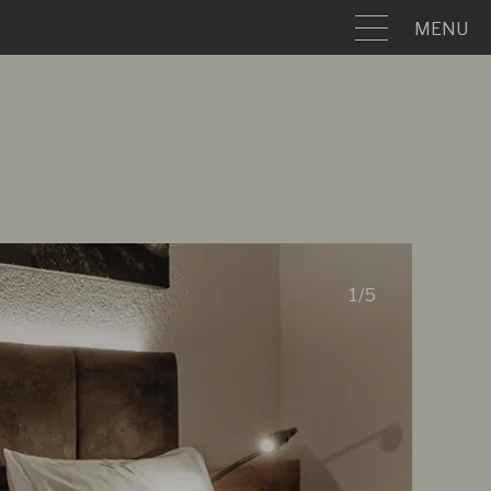
MENU
MENU
1
/
5