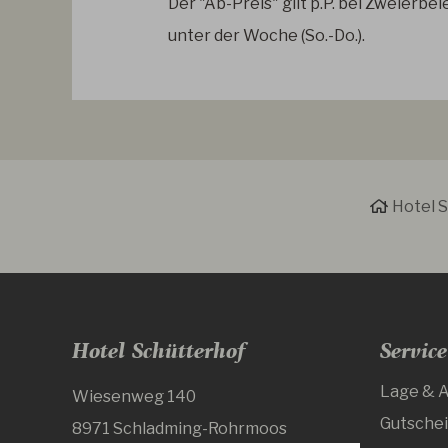
Der "Ab-Preis" gilt p.P. bei Zweierbe
unter der Woche (So.-Do.).
Hotel 
Hotel Schütterhof
Service
Lage & A
Wiesenweg 140
Gutsche
8971 Schladming-Rohrmoos