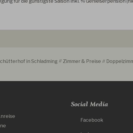
legung für die günstigste Saison inkl. ¾ Genießerpension (h
Schütterhof in Schladming
Zimmer & Preise
Doppelzimm
Social Media
nreise
Facebook
ine