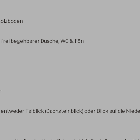
holzboden
s frei begehbarer Dusche, WC & Fön
n
entweder Talblick (Dachsteinblick) oder Blick auf die Ni