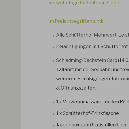
Verwöhntage für Leib und Seele.
Im Preis inbegriffen sind:
Alle
Schütterhof Mehrwert-Leis
2 Nächtigun
gen mit Schütterhof
Schladming-Dachstein Card
(14.0
Talfahrt mit der Seilbahn und fre
weiteren Ermäßigungen. Informie
& Öffnungszeiten.
1 x Verwöhnmassage für den Rüc
1 x Schütterhof-Trinkflasche
Jausenbox zum Gratisfüllen beim F