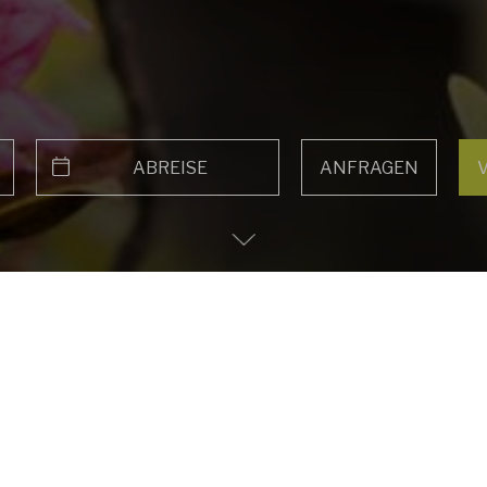
Anfrag
Anreise
Abreise
Zum
Hauptinhalt
scrollen
ramm