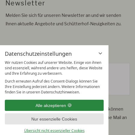
Newsletter
Melden Sie sich für unseren Newsletter an und wir senden
Ihnen aktuelle Angebote und Schütterhof-Neuigkeiten zu.
Datenschutzeinstellungen
Anmeldung zum Schütterhof Newsletter:
Wir nutzen Cookies auf unserer Website. Einige von ihnen
E-Mail:
sind essenziell, während andere uns helfen, diese Website
und Ihre Erfahrung zu verbessern.
Vorname:
Nachname:
Durch erneuten Aufruf des Consent-Dialogs können Sie
Geschlecht:
weiblich
männlich
Ihre Einstellung jederzeit ändern. Weitere Informationen
finden Sie in unseren Datenschutzhinweisen.
Alle akzeptieren
Falls Sie keine
Newsletter
mehr erhalten möchten, können
Sie sich direkt im Newsletter abmelden oder uns eine Mail an
Nur essenzielle Cookies
hotel@schuetterhof.com schreiben.
Übersicht nicht essenzieller Cookies