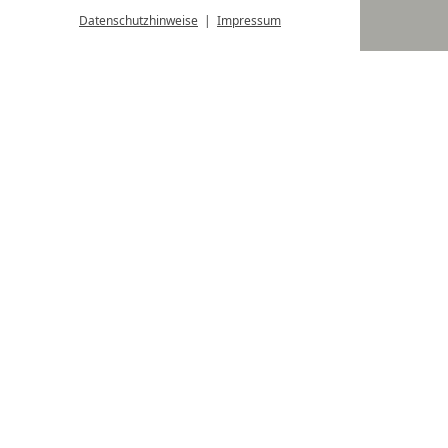
Datenschutzhinweise
Impressum
Hotel Schütterhof in Schladming
Newsletter anmelden
Hotel Schütterhof
Wiesenweg 140
8971 Schladming-Rohrmoos
Steiermark / Österreich
+ 43 3687 61205
hotel@schuetterhof.com
Service
Lage & Anreise
Gutscheine
Karriere