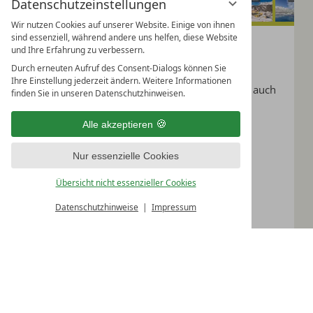
Datenschutzeinstellungen
Wir nutzen Cookies auf unserer Website. Einige von ihnen
Wertgutschein
sind essenziell, während andere uns helfen, diese Website
und Ihre Erfahrung zu verbessern.
Durch erneuten Aufruf des Consent-Dialogs können Sie
Klassischer Wertgutschein
Ihre Einstellung jederzeit ändern. Weitere Informationen
Sie können den Wert frei wählen und natürlich auch
finden Sie in unseren Datenschutzhinweisen.
eine persönliche Widmung hinzufügen.
Alle akzeptieren
Nur essenzielle Cookies
Akzeptierter Wertumfang:
Übersicht nicht essenzieller Cookies
zwischen € 10,-- und € 3.000,--
Datenschutzhinweise
Impressum
An den Beschenkten
Versandart
An mich
Per E-Mail